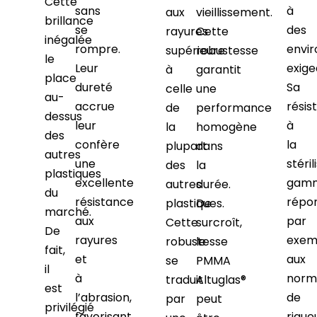
Cette
sans
à
aux
vieillissement.
brillance
se
des
rayures
Cette
inégalée
rompre.
envi
supérieure
robustesse
le
Leur
exige
à
garantit
place
dureté
Sa
celle
une
au-
accrue
résis
de
performance
dessus
leur
à
la
homogène
des
confère
la
plupart
dans
autres
une
stéril
des
la
plastiques
excellente
gam
autres
durée.
du
résistance
répo
plastiques.
De
marché.
aux
par
Cette
surcroît,
De
rayures
exem
robustesse
le
fait,
et
aux
se
PMMA
il
à
norm
traduit
Altuglas®
est
l’abrasion,
de
par
peut
privilégié
favorisant
rigue