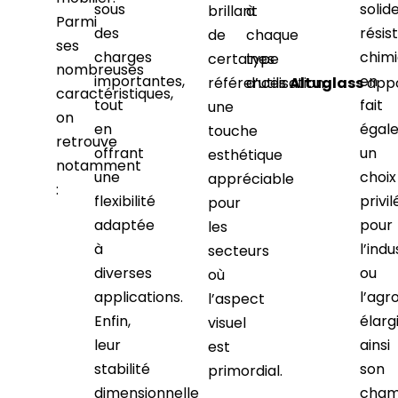
sous
solid
brillant
à
Parmi
des
résis
de
chaque
ses
charges
chim
certaines
type
nombreuses
importantes,
en
références
d’utilisation.
Altuglass
app
caractéristiques,
tout
fait
une
on
en
égal
touche
retrouve
offrant
un
esthétique
notamment
une
choix
appréciable
:
flexibilité
privil
pour
adaptée
pour
les
à
l’indu
secteurs
diverses
ou
où
applications.
l’agr
l’aspect
Enfin,
élarg
visuel
leur
ainsi
est
stabilité
son
primordial.
dimensionnelle
cha