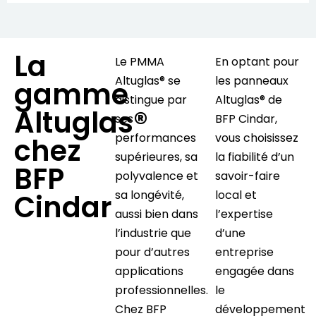
La
Le PMMA
En optant pour
Altuglas® se
les panneaux
gamme
distingue par
Altuglas® de
Altuglas®
ses
BFP Cindar,
performances
vous choisissez
chez
supérieures, sa
la fiabilité d’un
BFP
polyvalence et
savoir-faire
sa longévité,
local et
Cindar
aussi bien dans
l’expertise
l’industrie que
d’une
pour d’autres
entreprise
applications
engagée dans
professionnelles.
le
Chez BFP
développement