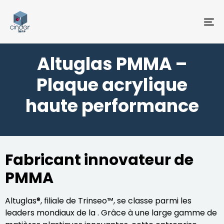
TO
NA
Altuglas PMMA –
Plaque acrylique
haute performance
Fabricant innovateur de
PMMA
Altuglas®, filiale de Trinseo™, se classe parmi les
leaders mondiaux de la . Grâce à une large gamme de