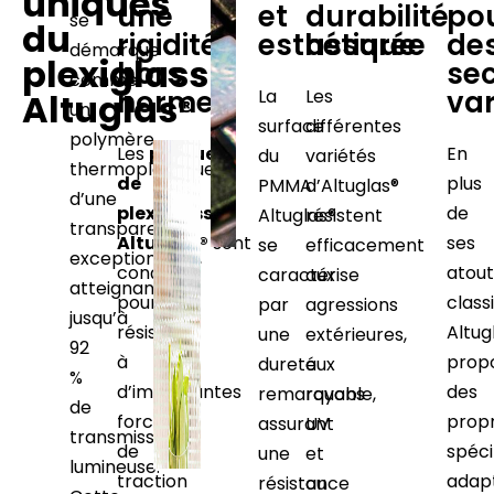
uniques
une
et
durabilité
po
se
du
rigidité
esthétique
assurée
de
démarque
plexiglass
hors
se
comme
normes
var
La
Les
Altuglas®
un
surface
différentes
polymère
Les
plaques
En
du
variétés
thermoplastique
de
plus
PMMA
d’Altuglas®
d’une
plexiglass
de
Altuglas®
résistent
transparence
Altuglas®
sont
ses
se
efficacement
exceptionnelle,
conçues
atout
caractérise
aux
atteignant
pour
class
par
agressions
jusqu’à
résister
Altug
une
extérieures,
92
à
prop
dureté
aux
%
d’importantes
des
remarquable,
rayons
de
forces
propr
assurant
UV
transmission
de
spéci
une
et
lumineuse.
traction
adap
résistance
au