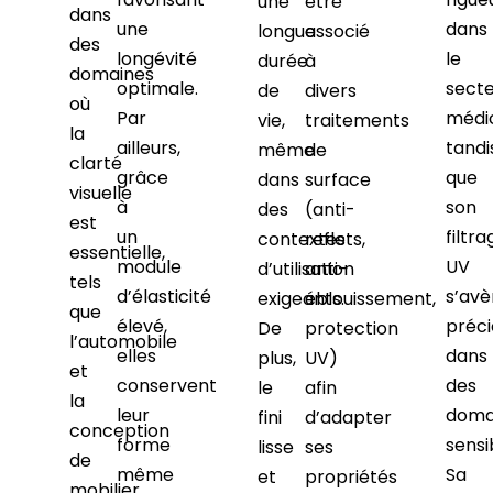
une
être
dans
une
dans
longue
associé
des
longévité
le
durée
à
domaines
optimale.
sect
de
divers
où
Par
médic
vie,
traitements
la
ailleurs,
tandi
même
de
clarté
grâce
que
dans
surface
visuelle
à
son
des
(anti-
est
un
filtra
contextes
reflets,
essentielle,
module
UV
d’utilisation
anti-
tels
d’élasticité
s’avè
exigeants.
éblouissement,
que
élevé,
préci
De
protection
l’automobile
elles
dans
plus,
UV)
et
conservent
des
le
afin
la
leur
doma
fini
d’adapter
conception
forme
sensi
lisse
ses
de
même
Sa
et
propriétés
mobilier.