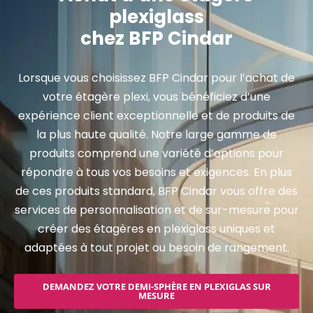
plexiglass
chez BFP Cindar
Lorsque vous choisissez BFP Cindar pour l’achat de
votre étagère plexi, vous bénéficiez d’une
expérience client exceptionnelle et de produits de
la plus haute qualité. Notre large gamme de
produits comprend une variété d’options pour
répondre à tous vos besoins et exigences. En plus
de ces produits standard, BFP Cindar vous offre des
services de personnalisation et de sur-mesure pour
créer des étagères en plexiglass uniques et
adaptées à tout projet ou besoin de rangement.
DEMANDEZ VOTRE DEMI-SPHÈRE EN PLEXIGLAS SUR
MESURE