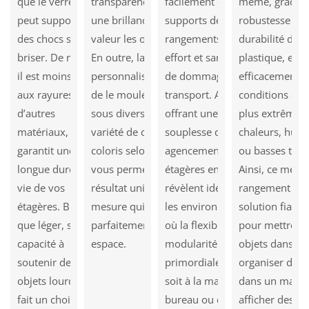
que le verre et il
transparence cristalline et
facilement ces
même, grâce à
peut supporter
une brillance qui met en
supports de
robustesse et à
des chocs sans se
valeur les objets exposés.
rangements sans
durabilité de c
briser. De même,
En outre, la possibilité de
effort et sans risque
plastique, elle 
il est moins sujet
personnaliser le design,
de dommage lors du
efficacement 
aux rayures que
de le mouler et façonner
transport. Ainsi, en
conditions cli
d’autres
sous diverses formes et la
offrant une grande
plus extrêmes 
matériaux, ce qui
variété de choix des
souplesse dans leur
chaleurs, humi
garantit une
coloris selon vos besoins
agencement, les
ou basses temp
longue durée de
vous permet d’obtenir un
étagères en plexi se
Ainsi, ce meub
vie de vos
résultat unique et sur
révèlent idéales pour
rangement off
étagères. Bien
mesure qui s’adapte
les environnements
solution fiable
que léger, sa
parfaitement à votre
où la flexibilité et la
pour mettre en
capacité à
espace.
modularité sont
objets dans un
soutenir des
primordiales, que ce
organiser des 
objets lourds en
soit à la maison, au
dans un magas
fait un choix
bureau ou dans les
afficher des 