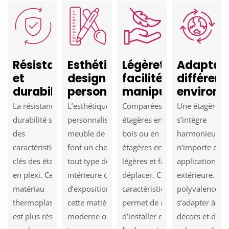
Résistance
Esthétique et
Légèreté et
Adaptabi
et
design
facilité de
différent
durabilité
personnalisable
manipulation
environ
La résistance et la
L’esthétique et le design
Comparées aux
Une étagère pl
durabilité sont
personnalisable de ce
étagères en verre, en
s’intègre
des
meuble de rangement en
bois ou en métal, les
harmonieusem
caractéristiques
font un choix prisé pour
étagères en plexi sont
n’importe quel
clés des étagères
tout type de décoration
légères et faciles à
application int
en plexi. Ce
intérieure ou
déplacer. Cette
extérieure. En e
matériau
d’exposition. En effet,
caractéristique
polyvalence lu
thermoplastique
cette matière plastique
permet de manipuler,
s’adapter à un
est plus résistant
moderne offre une
d’installer et d’ajuster
décors et de st