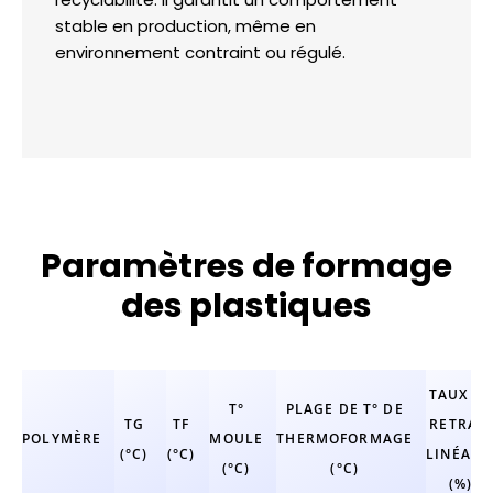
stable en production, même en
environnement contraint ou régulé.
Paramètres de formage
des plastiques
TAUX DE
T°
PLAGE DE T° DE
TG
TF
RETRAIT
POLYMÈRE
MOULE
THERMOFORMAGE
(°C)
(°C)
LINÉAIR
(°C)
(°C)
(%)