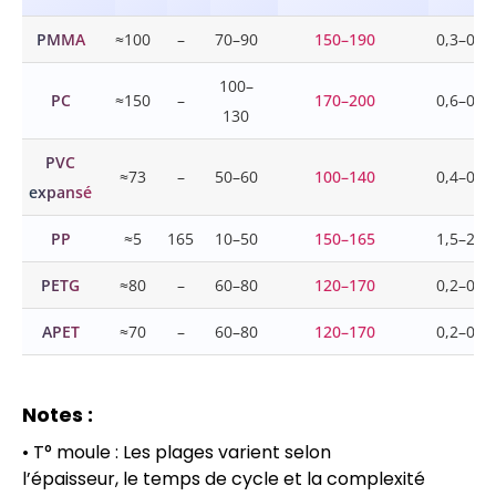
PMMA
≈100
–
70–90
150–190
0,3–0,8
100–
PC
≈150
–
170–200
0,6–0,8
130
PVC
≈73
–
50–60
100–140
0,4–0,6
expansé
PP
≈5
165
10–50
150–165
1,5–2,2
PETG
≈80
–
60–80
120–170
0,2–0,5
APET
≈70
–
60–80
120–170
0,2–0,4
Notes :
• T° moule : Les plages varient selon
l’épaisseur, le temps de cycle et la complexité