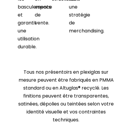
basculements
espace
une
et
de
stratégie
garantit
vente.
de
une
merchandising.
utilisation
durable.
Tous nos présentoirs en plexiglas sur
mesure peuvent être fabriqués en PMMA
standard ou en Altuglas® recyclé. Les
finitions peuvent être transparentes,
satinées, dépolies ou teintées selon votre
identité visuelle et vos contraintes
techniques.