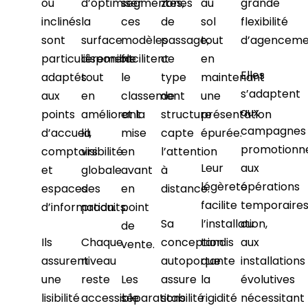
ou
d’optimiser
segmentés,
zones
au
grande
inclinés
la
ces
de
sol
flexibilité
sont
surface
modèles
passage,
tout
d’agenceme
particulièrement
disponible
facilitent
ce
en
Elles
adaptés
tout
le
type
maintenant
s’adaptent
aux
en
classement
de
une
aux
points
améliorant
et la
structure
présentation
campagnes
d’accueil,
la
mise
capte
épurée.
promotionne
comptoirs
visibilité
en
l’attention
Leur
aux
et
globale
avant
à
légèreté
opérations
espaces
des
en
distance.
facilite
temporaire
d’information.
produits.
point
Sa
l’installation,
ou
de
Ils
Chaque
conception
tandis
aux
vente.
assurent
niveau
autoportante
que
installations
une
reste
Les
assure
la
évolutives
lisibilité
accessible
séparations
stabilité
rigidité
nécessitant