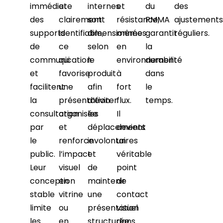
immédiate
et
internes
et
du
des
des
clairement
sont
résistance,
PMMA
ajustements
supports
identifiable,
dimensionnées
même
garantit
réguliers.
de
ce
selon
en
la
communication
qui
le
environnement
durabilité
et
favorise
produit
à
dans
facilitent
une
afin
fort
le
la
présentation
d’éviter
flux.
temps.
consultation
organisée
les
Il
par
et
déplacements
devient
le
renforce
involontaires
un
public.
l’impact
et
véritable
Leur
visuel
de
point
conception
en
maintenir
de
stable
vitrine
une
contact
limite
ou
présentation
visuel
les
en
structurée.
dans