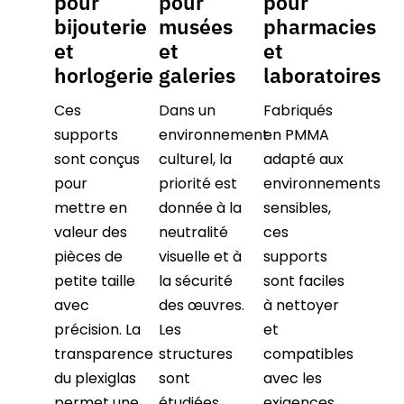
pour
pour
pour
bijouterie
musées
pharmacies
et
et
et
horlogerie
galeries
laboratoires
Ces
Dans un
Fabriqués
supports
environnement
en PMMA
sont conçus
culturel, la
adapté aux
pour
priorité est
environnements
mettre en
donnée à la
sensibles,
valeur des
neutralité
ces
pièces de
visuelle et à
supports
petite taille
la sécurité
sont faciles
avec
des œuvres.
à nettoyer
précision. La
Les
et
transparence
structures
compatibles
du plexiglas
sont
avec les
permet une
étudiées
exigences