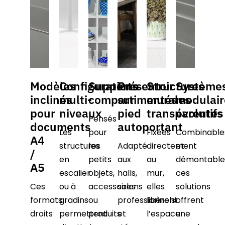
Modèles
Configurations
Supports
Présentoir
Structures
Système
inclinés
multi-
compartimentés
sur
murales
modulair
pour
niveaux
pied
transparentes
évolutifs
Pensés
documents
autoportant
Les
pour
Fixées
Combinable
A4
structures
les
Adapté
directement
et
/
en
petits
aux
au
démontable
A5
escalier
objets,
halls,
mur,
ces
Ces
ou à
accessoires
salons
elles
solutions
formats
gradins
ou
professionnels
libèrent
offrent
droits
permettent
produits
et
l’espace
une