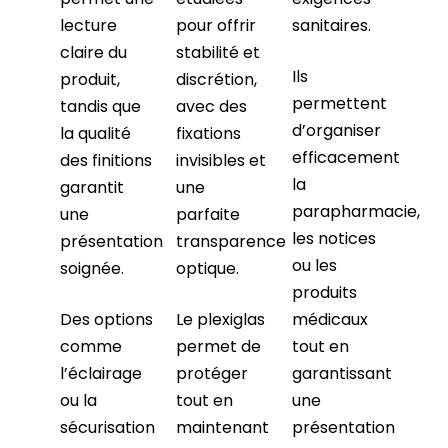
lecture
pour offrir
sanitaires.
claire du
stabilité et
Ils
produit,
discrétion,
permettent
tandis que
avec des
d’organiser
la qualité
fixations
efficacement
des finitions
invisibles et
la
garantit
une
parapharmacie,
une
parfaite
les notices
présentation
transparence
ou les
soignée.
optique.
produits
Des options
Le plexiglas
médicaux
comme
permet de
tout en
l’éclairage
protéger
garantissant
ou la
tout en
une
sécurisation
maintenant
présentation