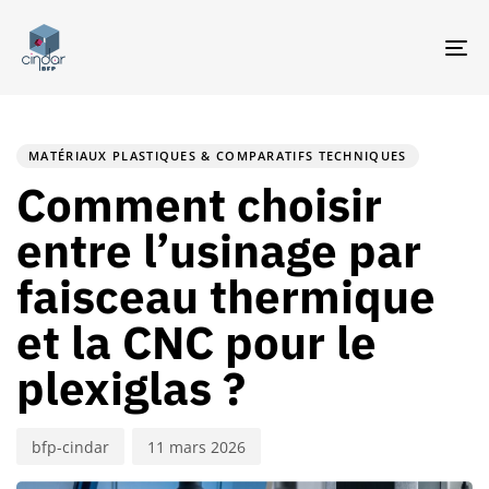
TO
NA
PUBLISHED
Author
Published
IN:
on:
MATÉRIAUX PLASTIQUES & COMPARATIFS TECHNIQUES
Comment choisir
entre l’usinage par
faisceau thermique
et la CNC pour le
plexiglas ?
bfp-cindar
11 mars 2026