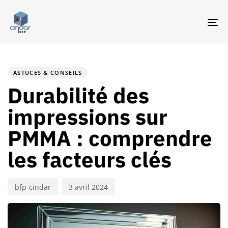
TO
NA
PUBLISHED
Author
Published
IN:
on:
ASTUCES & CONSEILS
Durabilité des
impressions sur
PMMA : comprendre
les facteurs clés
bfp-cindar
3 avril 2024