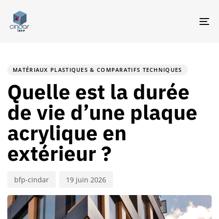
TO
NA
PUBLISHED
Author
Published
IN:
on:
MATÉRIAUX PLASTIQUES & COMPARATIFS TECHNIQUES
Quelle est la durée
de vie d’une plaque
acrylique en
extérieur ?
bfp-cindar
19 juin 2026